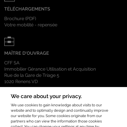
TÉLÉCHARGEMENTS
Brochure (PDF)
Votre mobilité - repensée
MAÎTRE D'OUVRAGE
CFF SA
Immobilier Gérance Utilisation et Acquisition
Rue de la Gare de Triage 5
1020
Renens VD
COMMERCIALISATION DES SURFACES DE BUREAUX
We care about your privacy.
Kathya Voeffray
We use cookies to gain knowledge about visits to our
website and to optimally design and continually improve
+41 79 751 74 78
our website for you. Some cookies originate from our
Contactez nous
partners who can view the information those cookies
collect. You can change your settings at any time by