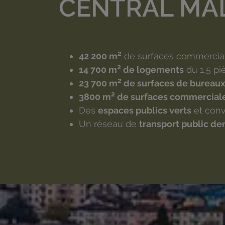
CENTRAL MAL
2
42 200 m
de surfaces commercial
2
14 700 m
de logements
du 1,5 pi
2
23 700 m
de surfaces de bureau
2
3800 m
de surfaces commercial
Des
espaces publics verts
et conv
Un réseau de
transport public de